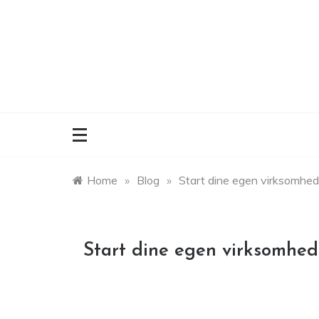
Skip
to
content
Home
»
Blog
»
Start dine egen virksomhed
Start dine egen virksomhed