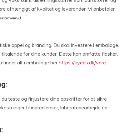
r og voks samt tilsætningsstoffer som duftstoffer og
ere afhængigt af kvalitet og leverandør. Vi anbefaler
tiske appel og branding. Du skal investere i emballage,
 tiltalende for dine kunder. Dette kan omfatte flasker,
 finder alt i emballage her
https://kyeds.dk/vare-
ng:
du teste og finjustere dine opskrifter for at sikre
kostninger til ingredienser, laboratoriearbejde og
: