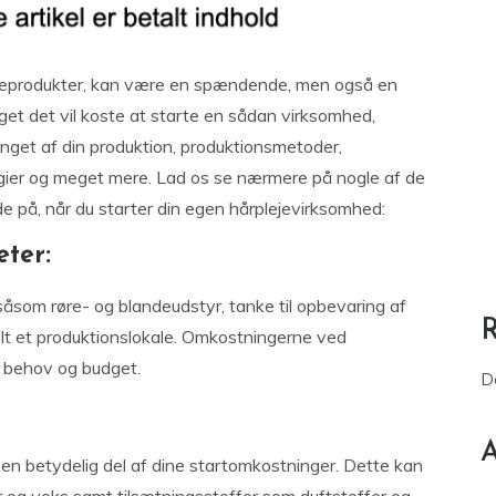
lejeprodukter, kan være en spændende, men også en
et det vil koste at starte en sådan virksomhed,
nget af din produktion, produktionsmetoder,
egier og meget mere. Lad os se nærmere på nogle af de
e på, når du starter din egen hårplejevirksomhed:
eter:
 såsom røre- og blandeudstyr, tanke til opbevaring af
lt et produktionslokale. Omkostningerne ved
t behov og budget.
D
A
r en betydelig del af dine startomkostninger. Dette kan