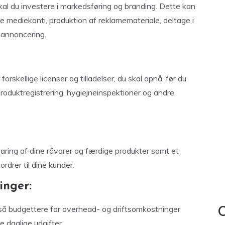
kal du investere i markedsføring og branding. Dette kan
 mediekonti, produktion af reklamemateriale, deltage i
 annoncering.
rskellige licenser og tilladelser, du skal opnå, før du
roduktregistrering, hygiejneinspektioner og andre
evaring af dine råvarer og færdige produkter samt et
rdrer til dine kunder.
inger:
så budgettere for overhead- og driftsomkostninger
C
e daglige udgifter.