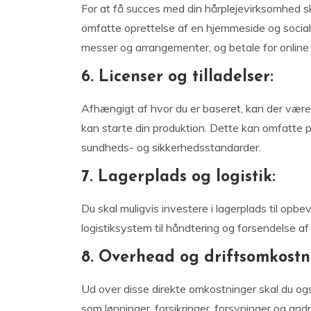
For at få succes med din hårplejevirksomhed s
omfatte oprettelse af en hjemmeside og sociale
messer og arrangementer, og betale for online
6. Licenser og tilladelser:
Afhængigt af hvor du er baseret, kan der være fo
kan starte din produktion. Dette kan omfatte p
sundheds- og sikkerhedsstandarder.
7. Lagerplads og logistik:
Du skal muligvis investere i lagerplads til opb
logistiksystem til håndtering og forsendelse af o
8. Overhead og driftsomkostn
Ud over disse direkte omkostninger skal du og
som lønninger, forsikringer, forsyninger og andr