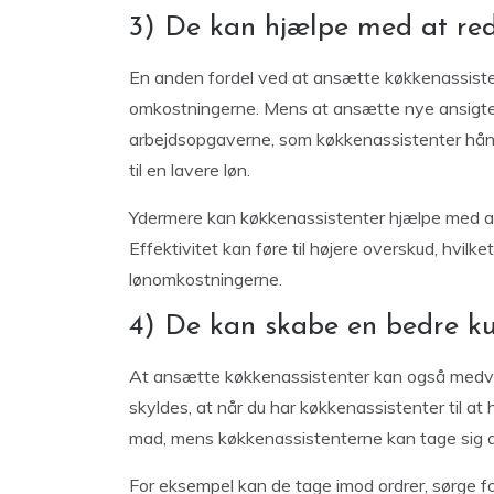
3) De kan hjælpe med at re
En anden fordel ved at ansætte køkkenassiste
omkostningerne. Mens at ansætte nye ansigter 
arbejdsopgaverne, som køkkenassistenter hånd
til en lavere løn.
Ydermere kan køkkenassistenter hjælpe med at 
Effektivitet kan føre til højere overskud, hvil
lønomkostningerne.
4) De kan skabe en bedre k
At ansætte køkkenassistenter kan også medvir
skyldes, at når du har køkkenassistenter til a
mad, mens køkkenassistenterne kan tage sig a
For eksempel kan de tage imod ordrer, sørge fo