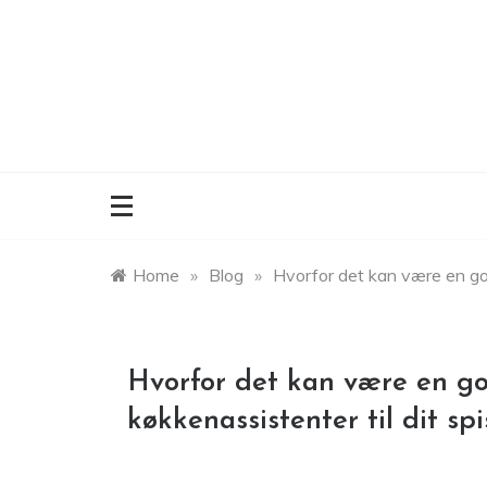
Skip
to
content
Home
»
Blog
»
Hvorfor det kan være en god
Hvorfor det kan være en go
køkkenassistenter til dit sp