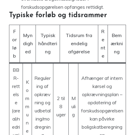
forskudsopgørelsen opfanges rettidigt.
Typiske forløb og tidsrammer
F
R
Myn
Typisk
Tidsrum fra
Bem
or
e
digh
håndteri
endelig
ærkni
lø
nt
ed
ng
afgørelse
ng
b
e
BB
R-
Reguler
Afhænger af intern
K
rett
ing af
kørsel og
o
els
opkræv
opkrævningsplan –
m
2 til
M
e
ning og
opdatering af
m
8
uli
(are
udbetal
forskudsopgørelsen
u
uger
g
al/n
ing/mo
kan påvirke
n
edri
dregnin
boligskatberegning
e
vni
g
en