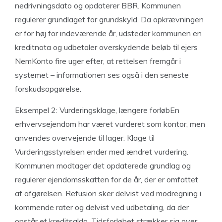
nedrivningsdato og opdaterer BBR. Kommunen
regulerer grundlaget for grundskyld. Da opkrævningen
er for høj for indeværende år, udsteder kommunen en
kreditnota og udbetaler overskydende beløb til ejers
NemKonto fire uger efter, at rettelsen fremgår i
systemet – informationen ses også i den seneste
forskudsopgørelse.
Eksempel 2: Vurderingsklage, længere forløbEn
erhvervsejendom har været vurderet som kontor, men
anvendes overvejende til lager. Klage til
Vurderingsstyrelsen ender med ændret vurdering.
Kommunen modtager det opdaterede grundlag og
regulerer ejendomsskatten for de år, der er omfattet
af afgørelsen. Refusion sker delvist ved modregning i
kommende rater og delvist ved udbetaling, da der
opstår et kreditsaldo. Tidsforløbet strækker sig over