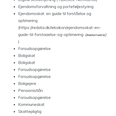
Ejendomsforvaltning og porteføljestyring
Ejendomsskat: en guide til forståelse og
optimering
(
https://redata.dk/leksikon/ejendomsskat-en-
guide-til-forstaaelse-og-optimering
)
Forsudsopgørelse
Boligskat
Boligskat
Forsudsopgørelse
Forsudsopgørelse
Boligejere
Pensionistlån
Forsudsopgørelse
Kommuneskat
Skattepligtig