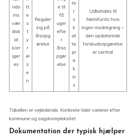
te
ndo
tt
e til
r
Udbetales til
ms
e
få
Reguler
s
NemKonto hvis
vær
s
uger
ing på
k
ingen modregning –
disk
t
efte
årsopg
at
den opdaterede
at
y
r
ørelse
te
forskudsopgørelse
korr
r
årso
pr
er central
iger
el
pgør
a
es
s
else
k
e
si
n
s
Tabellen er vejledende. Konkrete tider varierer efter
kommune og sagskompleksitet.
Dokumentation der typisk hjælper