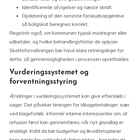
Identificerede afvigelser og næste skridt.
Opdatering af den seneste forskudsopgørelse,
så boligskat beregnes korrekt.
Registrér også, om kommunen typisk modregner eller
udbetaler, og hvilke behandlingsfrister de oplyser.
Skatteforvaltningen bør have klare retningslinjer for
dette, så gennemsigtigheden i processen opretholdes.
Vurderingssystemet og
forventningsstyring
Ændringer i vurderingssystemet kan give efterslæb i
sager. Det påvirker timingen for tilbagebetalinger, især
ved klageforløb. Informér interne interessenter om, at
refusion først kan gennemføres, når nyt grundlag er
endeligt. Indtil da bør budgetter og likviditetsplaner
tage højde for usikkerhed i tidspunkter – herunder de