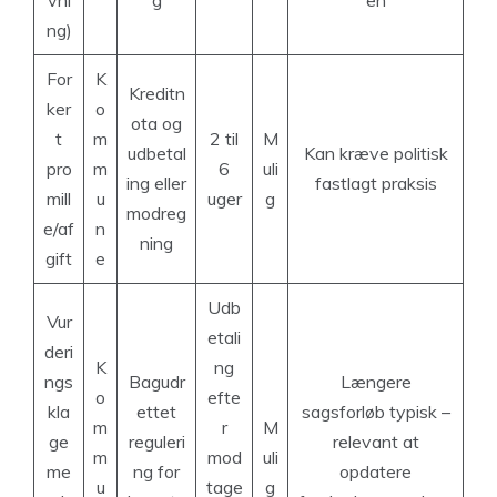
ng)
For
K
Kreditn
ker
o
ota og
t
m
2 til
M
udbetal
Kan kræve politisk
pro
m
6
uli
ing eller
fastlagt praksis
mill
u
uger
g
modreg
e/af
n
ning
gift
e
Udb
Vur
etali
deri
K
ng
ngs
Bagudr
Længere
o
efte
kla
ettet
sagsforløb typisk –
m
r
M
ge
reguleri
relevant at
m
mod
uli
me
ng for
opdatere
u
tage
g