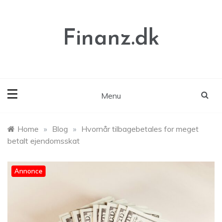
Skip
to
content
Finanz.dk
Menu
Home
»
Blog
»
Hvornår tilbagebetales for meget
betalt ejendomsskat
Annonce