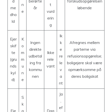
d
berørte
forskudsopgørelsen
n
t
me
år
løbende
e
vurd
dho
erin
ld
g
Ik
Ejer
K
Ingen
k
Afregnes mellem
skif
o
direkte
e
parterne via
te
m
Ikke
udbetal
re
refusionsopgørelse;
(gru
m
rele
ing fra
le
boligejere skal være
nds
u
vant
kommu
v
opmærksomme på
kyl
n
nen
a
deres boligskat
d)
e
nt
Ja
S
,
k
ef
Eje
a
Dag