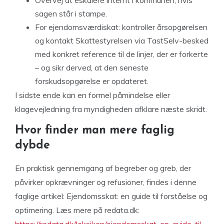
sagen står i stampe.
For ejendomsværdiskat: kontroller årsopgørelsen
og kontakt Skattestyrelsen via TastSelv-besked
med konkret reference til de linjer, der er forkerte
– og sikr derved, at den seneste
forskudsopgørelse er opdateret.
I sidste ende kan en formel påmindelse eller
klagevejledning fra myndigheden afklare næste skridt.
Hvor finder man mere faglig
dybde
En praktisk gennemgang af begreber og greb, der
påvirker opkrævninger og refusioner, findes i denne
faglige artikel: Ejendomsskat: en guide til forståelse og
optimering. Læs mere på redata.dk:
https://redata.dk/leksikon/ejendomsskat-en-guide-til-