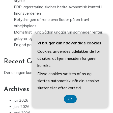
styrke
ERP lagerstyring skaber bedre økonomisk kontrol i
finansverdenen
Betydningen af rene overflader på en travl
arbejdsplads
Momsfrist i juni: Sådan undgår virksomheder renter,
gebyrer og rod i bogføringen
Vi bruger kun nødvendige cookies
En god parasol handler om mere end skygge
Cookies anvendes udelukkende for
at sikre, at hjemmesiden fungerer
Recent Comments
korrekt.
Der er ingen kommentarer at vise.
Disse cookies sættes af os og
slettes automatisk, når din session
slutter eller efter kort tid.
Archives
OK
juli 2026
juni 2026
maj 2026