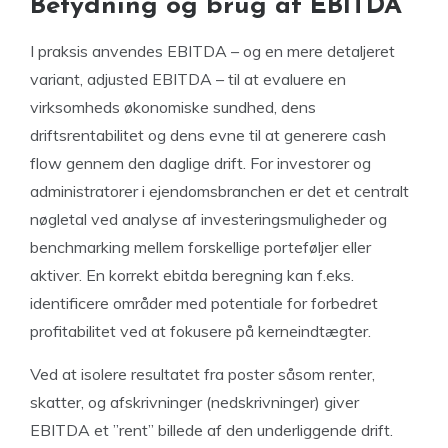
Betydning og brug af EBITDA
I praksis anvendes EBITDA – og en mere detaljeret
variant, adjusted EBITDA – til at evaluere en
virksomheds økonomiske sundhed, dens
driftsrentabilitet og dens evne til at generere cash
flow gennem den daglige drift. For investorer og
administratorer i ejendomsbranchen er det et centralt
nøgletal ved analyse af investeringsmuligheder og
benchmarking mellem forskellige porteføljer eller
aktiver. En korrekt ebitda beregning kan f.eks.
identificere områder med potentiale for forbedret
profitabilitet ved at fokusere på kerneindtægter.
Ved at isolere resultatet fra poster såsom renter,
skatter, og afskrivninger (nedskrivninger) giver
EBITDA et ”rent” billede af den underliggende drift.