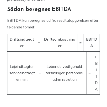
Sådan beregnes EBITDA
EBITDA kan beregnes ud fra resultatopgørelsen efter
følgende formel:
Driftsindtægt
Driftsomkostning
EBITD
–
=
er
er
A
E
B
Lejeindtægter,
Løbende vedligehold,
I
serviceindtægt
–
forsikringer, personale,
=
T
er m.m.
administration
D
A