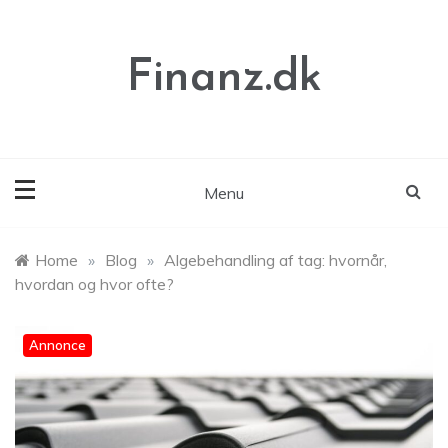
Skip
to
content
Finanz.dk
Menu
Home
»
Blog
»
Algebehandling af tag: hvornår,
hvordan og hvor ofte?
Annonce